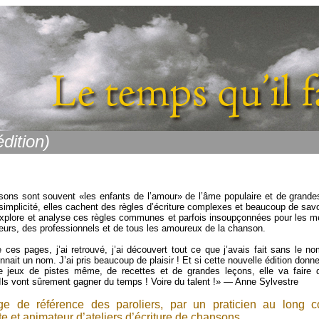
dition)
ons sont souvent «les enfants de l’amour» de l’âme populaire et de grand
 simplicité, elles cachent des règles d’écriture complexes et beaucoup de savoi
explore et analyse ces règles communes et parfois insoupçonnées pour les me
urs, des professionnels et de tous les amoureux de la chanson.
e ces pages, j’ai retrouvé, j’ai découvert tout ce que j’avais fait sans le n
nnait un nom. J’ai pris beaucoup de plaisir ! Et si cette nouvelle édition donn
de jeux de pistes même, de recettes et de grandes leçons, elle va faire
 Ils vont sûrement gagner du temps ! Voire du talent !» — Anne Sylvestre
ge de référence des paroliers, par un praticien au long co
te et animateur d’ateliers d’écriture de chansons.