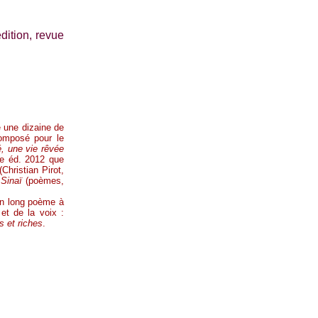
dition, revue
sé une dizaine de
omposé pour le
, une vie rêvée
4e éd. 2012 que
Christian Pirot,
 Sinaï
(poèmes,
un long poème à
 et de la voix :
 et riches
.