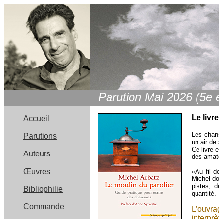
Parution Mai 2026 (5e é
Le livre
Accueil
Les chans
Parutions
un air de
Ce livre 
Auteurs
des amate
Œuvres
«Au fil d
Michel do
pistes, 
Bibliophilie
quantité.
Commande
L’ouvra
interprè