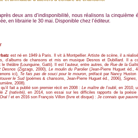
après deux ans d’indisponibilité, nous réalisons la cinquième é
gée, en librairie le 30 mai. Disponible chez l’éditeur.
r
rbatz
est né en 1949 à Paris. Il vit à Montpellier. Artiste de scène, il a réali
es, d’albums de chansons et mis en musique Desnos et Dubillard. Il a c
le théâtre (Lounguine, Gatti). Il est l’auteur, entre autres, de
Rue de la Gaîté
t Desnos
(Zigzags, 2000),
Le moulin du Parolier
(Jean-Pierre Huguet éd., 
enons ici),
Te fais pas de souci pour le mouron
, préfacé par Nancy Huston (
touver le Sud
(poèmes & chansons, Jean-Pierre Huguet éd., 2006),
Signes,
lumière, 2008).
qu’il fait a publié son premier récit en 2008 :
Le maître de l’oubli
, en 2010, 
ulé
Z (nativité)
, en 2014, son essai sur les difficiles rapports de la poésie
Oral !
et en 2016 son François Villon (livre et disque) :
Je connais que pauvres