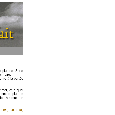
es plumes. Sous
r-faire.
ttre à la portée
ommer, et à quoi
e encore plus de
 des heureux en
urs, auteur,