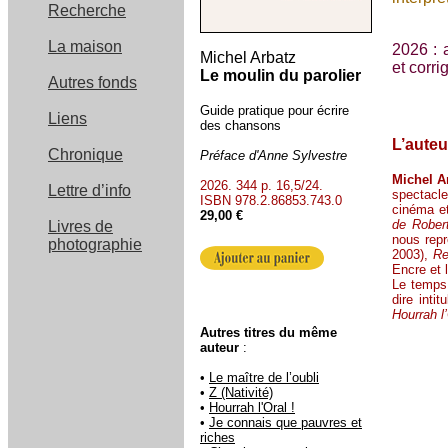
Recherche
La maison
2026 : 
Michel Arbatz
et corri
Le moulin du parolier
Autres fonds
Guide pratique pour écrire
Liens
des chansons
L’auteu
Chronique
Préface d'Anne Sylvestre
Michel A
2026. 344 p. 16,5/24.
Lettre d’info
spectacl
ISBN 978.2.86853.743.0
cinéma et 
29,00 €
de Rober
Livres de
nous repr
photographie
2003),
Re
Encre et 
Le temps 
dire intit
Hourrah l’
Autres titres du même
auteur
:
•
Le maître de l’oubli
•
Z (Nativité)
•
Hourrah l'Oral !
•
Je connais que pauvres et
riches