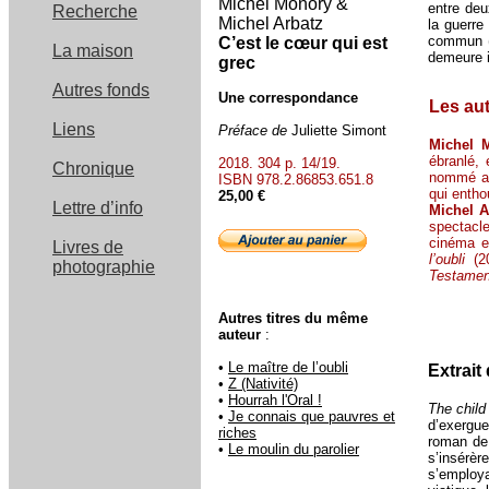
Michel Monory &
entre deu
Recherche
Michel Arbatz
la guerre
commun (
C’est le cœur qui est
La maison
demeure i
grec
Autres fonds
Une correspondance
Les au
Liens
Préface de
Juliette Simont
Michel 
ébranlé, 
2018. 304 p. 14/19.
Chronique
nommé au
ISBN 978.2.86853.651.8
qui enth
25,00 €
Lettre d’info
Michel A
spectacl
cinéma et
Livres de
l’oubli
(2
photographie
Testament
Autres titres du même
auteur
:
•
Le maître de l’oubli
Extrait
•
Z (Nativité)
•
Hourrah l'Oral !
The child
•
Je connais que pauvres et
d’exergu
riches
roman de 
•
Le moulin du parolier
s’insérèr
s’employa