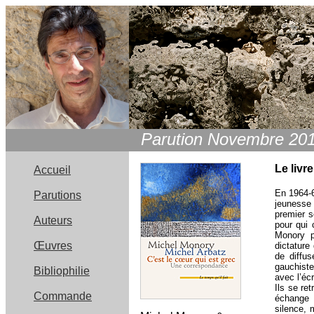
Parution Novembre 20
Le livre
Accueil
En 1964-6
Parutions
jeunesse 
premier s
Auteurs
pour qui 
Monory pa
Œuvres
dictature
de diffus
gauchiste
Bibliophilie
avec l’écr
Ils se re
Commande
échange p
silence, 