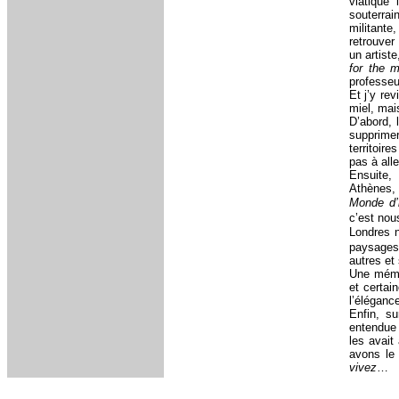
viatique 
souterrai
militante
retrouver
un artist
for the 
professeur
Et j’y rev
miel, mai
D’abord, 
supprimer
territoir
pas à all
Ensuite,
Athènes, 
Monde d’
c’est nou
Londres n
paysages,
autres et 
Une mémoi
et certai
l’éléganc
Enfin, su
entendue 
les avait
avons le 
vivez
…